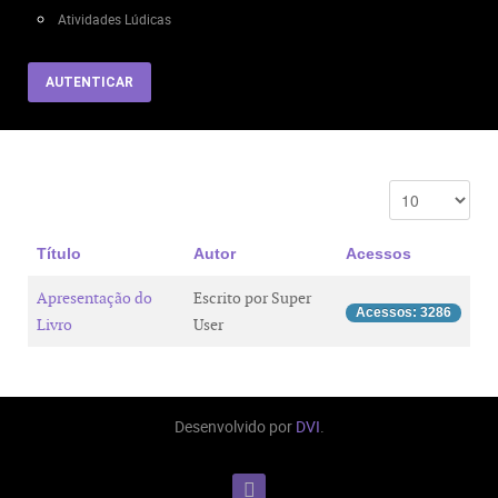
Atividades Lúdicas
AUTENTICAR
Título
Autor
Acessos
Apresentação do
Escrito por Super
Acessos: 3286
Livro
User
Desenvolvido por
DVI
.