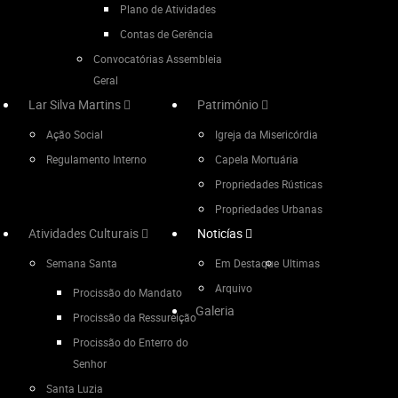
Plano de Atividades
Contas de Gerência
Convocatórias Assembleia
Geral
Lar Silva Martins
Património
Ação Social
Igreja da Misericórdia
Regulamento Interno
Capela Mortuária
Propriedades Rústicas
Propriedades Urbanas
Atividades Culturais
Noticías
Semana Santa
Em Destaque
Ultimas
Arquivo
Procissão do Mandato
Galeria
Procissão da Ressureição
Procissão do Enterro do
Senhor
Santa Luzia