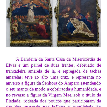
A Bandeira da Santa Casa da Misericórdia de
Elvas é um painel de duas frentes, debruado de
trançadeira amarela de lã, e repregada de tachas
amarelas; teve ao alto uma cruz, e representa no
anverso a figura da Senhora do Amparo estendendo
o seu manto de modo a cobrir toda a humanidade, e
no reverso a figura da Virgem Mãe, sob o título da
Piedade, rodeada dos poucos que participaram da
sua dor, sustendo nos joêlhos o suppliciado do